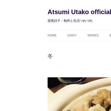
コ
ン
テ
Atsumi Utako officia
ン
ツ
へ
渥美詩子：制作と生活つれづれ
ス
キ
ッ
プ
HOME
DIARY
WORKS
冬