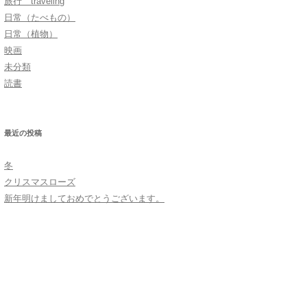
旅行 traveling
日常（たべもの）
日常（植物）
映画
未分類
読書
最近の投稿
冬
クリスマスローズ
新年明けましておめでとうございます。