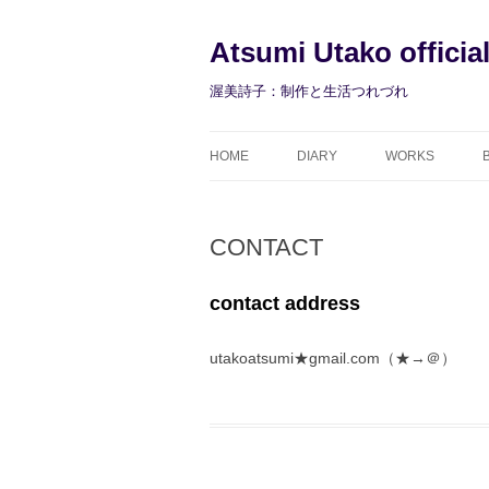
コ
ン
テ
Atsumi Utako officia
ン
ツ
へ
渥美詩子：制作と生活つれづれ
ス
キ
ッ
プ
HOME
DIARY
WORKS
CONTACT
contact address
utakoatsumi★gmail.com（★→＠）