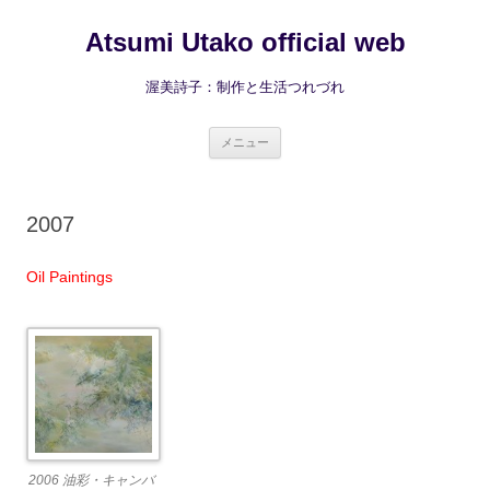
コ
ン
Atsumi Utako official web
テ
ン
ツ
へ
渥美詩子：制作と生活つれづれ
ス
キ
ッ
プ
メニュー
2007
Oil Paintings
2006 油彩・キャンバ