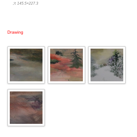
ス 145.5×227.3
Drawing