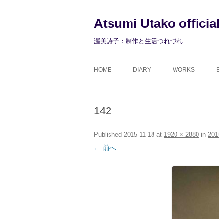
コ
ン
テ
Atsumi Utako officia
ン
ツ
へ
渥美詩子：制作と生活つれづれ
ス
キ
ッ
プ
HOME
DIARY
WORKS
142
Published
2015-11-18
at
1920 × 2880
in
201
← 前へ