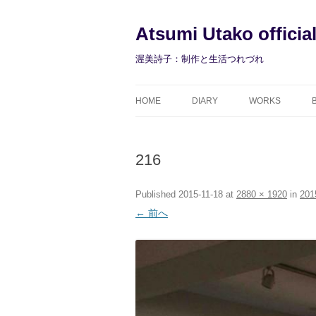
コ
ン
テ
Atsumi Utako officia
ン
ツ
へ
渥美詩子：制作と生活つれづれ
ス
キ
ッ
プ
HOME
DIARY
WORKS
216
Published
2015-11-18
at
2880 × 1920
in
201
← 前へ