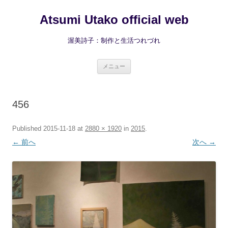
コ
ン
Atsumi Utako official web
テ
ン
ツ
へ
渥美詩子：制作と生活つれづれ
ス
キ
ッ
プ
メニュー
456
Published
2015-11-18
at
2880 × 1920
in
2015
.
← 前へ
次へ →